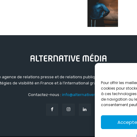
 agence de relations presse et de relations publiques basée à Grenoble.
Pour offrir les meil
atégies de visibilité en France et à l’international grâce à un réseau d’ag
cookies pour stocke
à ces technologies
Contactez-nous :
info@alternativemedia.fr
de navigation ou les
consentement peut a
Accepte