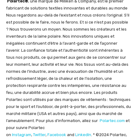
Polartec®
, une marque de Milliken & Company, est le premier
fabricant de solutions textiles innovantes et durables au monde
Nous regardons au-delà de l’existant et nous créons l’original. S’il
est possible de le faire, nous le ferons. Et si ce n’est pas possible
? Nous trouverons un moyen. Nous sommes les créateurs et les
inventeurs de la laine polaire. Nos innovations uniques et
inégalées continuent d’être à l’avant-garde et de façonner
l’avenir. La confiance totale et l’authenticité sont inhérentes à
tous nos produits, ce qui permet aux gens de se concentrer sur
leur moment, leur activité et leur vie. Nos tissus vont au-delà des
normes de l’industrie, avec une évacuation de l’humidité et un
refroidissement léger, de la chaleur et de l’isolation, une
protection respirante contre les intempéries, une résistance au
feu, une durabilité accrue et bien plus encore. Les produits
Polartec sont utilisés par des marques de vêtements : techniques
pour le sport et l’outdoor, de prêt-à-porter, des professionnels, du
marché militaire (USA et autres pays), ainsi que du marché de
l’ameublement. Pour plus d’information, allez sur
Polartec.com
et
pour suivre Polartec
on
Instagram
,
Twitter
,
Facebook
and
LinkedIn
. * ©2024 Polartec,