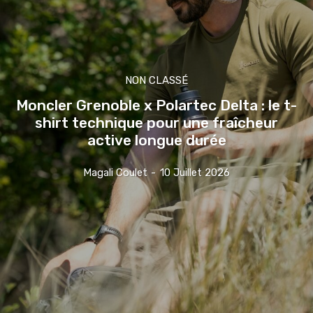
NON CLASSÉ
Moncler Grenoble x Polartec Delta : le t-
shirt technique pour une fraîcheur
active longue durée
Magali Coulet
-
10 Juillet 2026