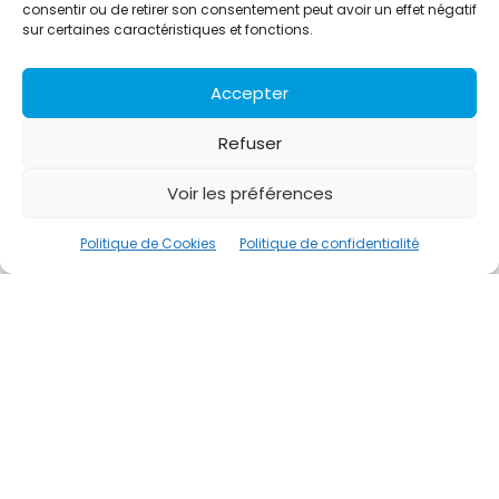
La start-up française AEROSCALE lance un
consentir ou de retirer son consentement peut avoir un effet négatif
dernier tour de table avant la
sur certaines caractéristiques et fonctions.
commercialisation de son capteur breveté
pour le cyclisme “WASTED WATTS”
Accepter
Alexandre Bérard
-
7 Novembre 2025
Refuser
Voir les préférences
Politique de Cookies
Politique de confidentialité
SPORT
Six nouvelles chaussures de ski pour l’hiver :
la révolution du Dual Dial de BOA