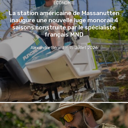
ÉCONOMIE
La station américaine de Massanutten
inaugure une nouvelle luge monorail 4
saisons construite par le spécialiste
français MND
Alexandre Bérard
-
15 Juillet 2026