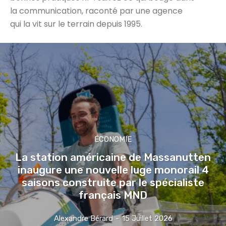
la communication, raconté par une agence
qui la vit sur le terrain depuis 1995.
ÉCONOMIE
La station américaine de Massanutten
inaugure une nouvelle luge monorail 4
saisons construite par le spécialiste
français MND
Alexandre Bérard
-
15 Juillet 2026