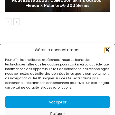
Nouveauté 2026 : Collection Skims Outdoor
Fleece x Polartec® 300 Series
Gérer le consentement
Pour offrir les meilleures expériences, nous utilisons des
technologies telles que les cookies pour stocker et/ou accéder aux
informations des appareils. Le fait de consentir à ces technologies
Alternative Média est une agence de relations presse et de
nous permettra de traiter des données telles que le comportement
relations publiques basée à Grenoble. Depuis 1995, elle conçoit et
de navigation ou les ID uniques sur ce site. Le fait de ne pas
pilote des stratégies de visibilité en France et à l’international
consentir ou de retirer son consentement peut avoir un effet négatif
grâce à un réseau d’agences partenaires.
sur certaines caractéristiques et fonctions.
Contactez-nous :
info@alternativemedia.fr
Accepter
Refuser