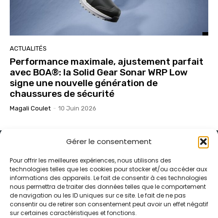
ACTUALITÉS
Performance maximale, ajustement parfait
avec BOA®: la Solid Gear Sonar WRP Low
signe une nouvelle génération de
chaussures de sécurité
Magali Coulet
-
10 Juin 2026
Gérer le consentement
Pour offrir les meilleures expériences, nous utilisons des
technologies telles que les cookies pour stocker et/ou accéder aux
informations des appareils. Le fait de consentir à ces technologies
Alternative Média est une agence de relations presse et de
nous permettra de traiter des données telles que le comportement
relations publiques basée à Grenoble. Depuis 1995, elle conçoit et
de navigation ou les ID uniques sur ce site. Le fait de ne pas
pilote des stratégies de visibilité en France et à l’international
consentir ou de retirer son consentement peut avoir un effet négatif
grâce à un réseau d’agences partenaires.
sur certaines caractéristiques et fonctions.