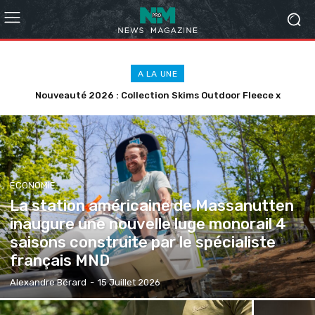
A LA UNE
Nouveauté 2026 : Collection Skims Outdoor Fleece x
Polartec® 300 Series
ÉCONOMIE
La station américaine de Massanutten
inaugure une nouvelle luge monorail 4
saisons construite par le spécialiste
français MND
Alexandre Bérard
-
15 Juillet 2026