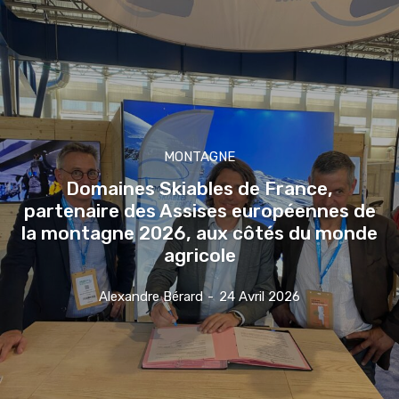
MONTAGNE
Domaines Skiables de France,
partenaire des Assises européennes de
la montagne 2026, aux côtés du monde
agricole
Alexandre Bérard
-
24 Avril 2026