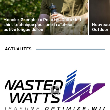
Moncler Grenoble x Polartec Delta : le t-
shirt technique pour une fraîcheur
Nouveaut
active longue durée
Outdoor 
ACTUALITÉS