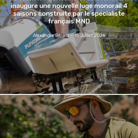
inaugure une nouvelle luge monorail 4
saisons construite par le spécialiste
français MND
Alexandre Bérard
-
15 Juillet 2026