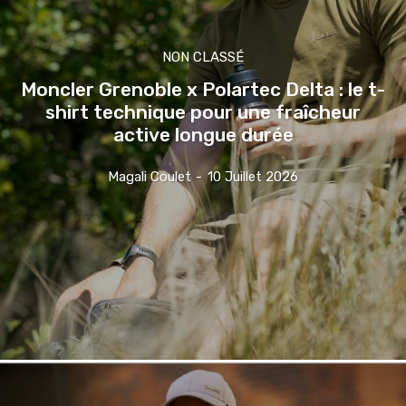
NON CLASSÉ
Moncler Grenoble x Polartec Delta : le t-
shirt technique pour une fraîcheur
active longue durée
Magali Coulet
-
10 Juillet 2026