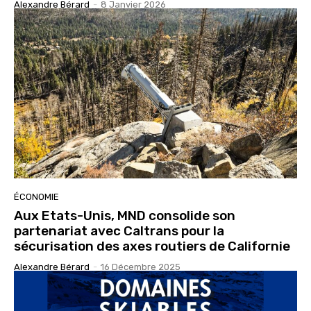
Alexandre Bérard
-
8 Janvier 2026
ÉCONOMIE
Aux Etats-Unis, MND consolide son
partenariat avec Caltrans pour la
sécurisation des axes routiers de Californie
Alexandre Bérard
-
16 Décembre 2025