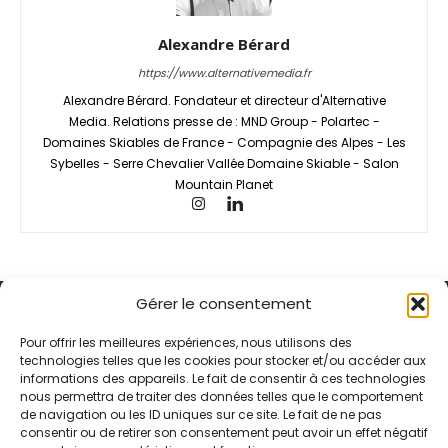
Alexandre Bérard
https://www.alternativemedia.fr
Alexandre Bérard. Fondateur et directeur d'Alternative
Media. Relations presse de : MND Group - Polartec -
Domaines Skiables de France - Compagnie des Alpes - Les
Sybelles - Serre Chevalier Vallée Domaine Skiable - Salon
Mountain Planet
Gérer le consentement
Pour offrir les meilleures expériences, nous utilisons des
technologies telles que les cookies pour stocker et/ou accéder aux
informations des appareils. Le fait de consentir à ces technologies
Alternative Média est une agence de relations presse et de
nous permettra de traiter des données telles que le comportement
relations publiques basée à Grenoble. Depuis 1995, elle conçoit et
de navigation ou les ID uniques sur ce site. Le fait de ne pas
pilote des stratégies de visibilité en France et à l’international
consentir ou de retirer son consentement peut avoir un effet négatif
grâce à un réseau d’agences partenaires.