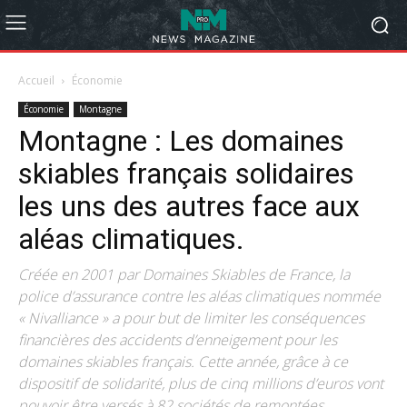
Accueil
Économie
Économie
Montagne
Montagne : Les domaines
skiables français solidaires
les uns des autres face aux
aléas climatiques.
Créée en 2001 par Domaines Skiables de France, la
police d’assurance contre les aléas climatiques nommée
« Nivalliance » a pour but de limiter les conséquences
financières des accidents d’enneigement pour les
domaines skiables français. Cette année, grâce à ce
dispositif de solidarité, plus de cinq millions d’euros vont
pouvoir être versés à 82 sociétés de remontées