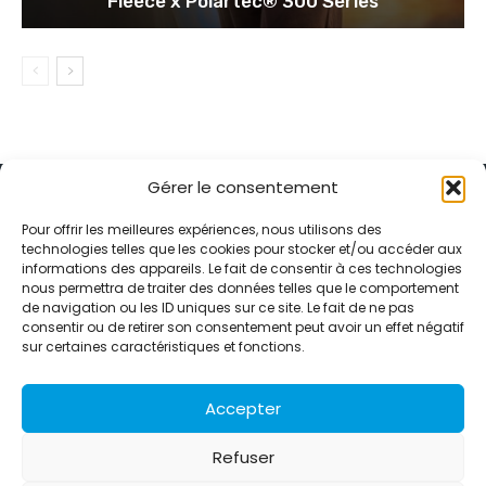
Fleece x Polartec® 300 Series
Gérer le consentement
Pour offrir les meilleures expériences, nous utilisons des
technologies telles que les cookies pour stocker et/ou accéder aux
informations des appareils. Le fait de consentir à ces technologies
Alternative Média est une agence de relations presse et de
nous permettra de traiter des données telles que le comportement
relations publiques basée à Grenoble. Depuis 1995, elle conçoit et
de navigation ou les ID uniques sur ce site. Le fait de ne pas
pilote des stratégies de visibilité en France et à l’international
consentir ou de retirer son consentement peut avoir un effet négatif
grâce à un réseau d’agences partenaires.
sur certaines caractéristiques et fonctions.
Contactez-nous :
info@alternativemedia.fr
Accepter
Refuser