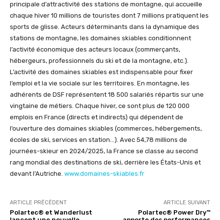
principale d’attractivité des stations de montagne, qui accueille
chaque hiver 10 millions de touristes dont 7 millions pratiquent les
sports de glisse. Acteurs déterminants dans la dynamique des
stations de montagne, les domaines skiables conditionnent
l’activité économique des acteurs locaux (commerçants,
hébergeurs, professionnels du ski et de la montagne, etc.).
L’activité des domaines skiables est indispensable pour fixer
l’emploi et la vie sociale sur les territoires. En montagne, les
adhérents de DSF représentent 18 500 salariés répartis sur une
vingtaine de métiers. Chaque hiver, ce sont plus de 120 000
emplois en France (directs et indirects) qui dépendent de
l’ouverture des domaines skiables (commerces, hébergements,
écoles de ski, services en station…). Avec 54,78 millions de
journées-skieur en 2024/2025, la France se classe au second
rang mondial des destinations de ski, derrière les États-Unis et
devant l’Autriche.
www.domaines-skiables.fr
ARTICLE PRÉCÉDENT
ARTICLE SUIVANT
Polartec® et Wanderlust
Polartec® Power Dry™
lancent une nouvelle
apporte des performances