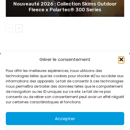
Nouveauté 2026 : Collection Skims Outdoor
Fleece x Polartec® 300 Series
Gérer le consentement
Pour offrir les meilleures expériences, nous utilisons des
technologies telles que les cookies pour stocker et/ou accéder aux
informations des appareils. Le fait de consentir à ces technologies
Alternative Média est une agence de relations presse et de
nous permettra de traiter des données telles que le comportement
relations publiques basée à Grenoble. Depuis 1995, elle conçoit et
de navigation ou les ID uniques sur ce site. Le fait de ne pas
pilote des stratégies de visibilité en France et à l’international
consentir ou de retirer son consentement peut avoir un effet négatif
grâce à un réseau d’agences partenaires.
sur certaines caractéristiques et fonctions.
Contactez-nous :
info@alternativemedia.fr
Accepter