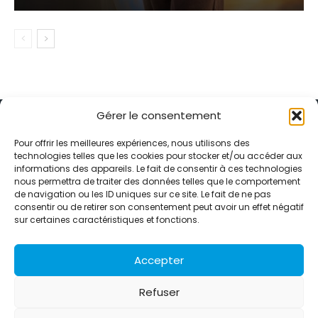
Gérer le consentement
Pour offrir les meilleures expériences, nous utilisons des
technologies telles que les cookies pour stocker et/ou accéder aux
informations des appareils. Le fait de consentir à ces technologies
Alternative Média est une agence de relations presse et de
nous permettra de traiter des données telles que le comportement
relations publiques basée à Grenoble. Depuis 1995, elle conçoit et
de navigation ou les ID uniques sur ce site. Le fait de ne pas
pilote des stratégies de visibilité en France et à l’international
consentir ou de retirer son consentement peut avoir un effet négatif
grâce à un réseau d’agences partenaires.
sur certaines caractéristiques et fonctions.
Contactez-nous :
info@alternativemedia.fr
Accepter
Refuser