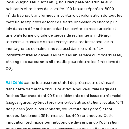
locaux (agriculteur, artisan…), bois récupéré redistribué aux
habitants et artisans de la vallée, 100 tenues réparées, 8000
2
m
de bâches transformées, inventaire et valorisation de tous les
matériaux et pièces détachées. Serre Chevalier va encore plus
loin dans sa démarche en créant un centre de ressourcerie et
une plateforme digitale de pièces de rechange afin d’élargir
l’économie circulaire à tout l’écosystème professionnel de la
montagne. Le domaine innove aussi dans le « rétrofit » :
infrastructures et dameuses remises en service ou modernisées,
et usage de carburants alternatifs pour réduire les émissions de
CO₂.
Val Cenis
conforte aussi son statut de précurseur et s’inscrit
dans cette démarche circulaire avec le nouveau télésiège des
Roches Blanches, dont 90 % des éléments sont issus du réemploi :
(sièges, gares, pylônes) proviennent d’autres stations, seules 10 %
des pièces (câble, boulonnerie, couverture des gares) étant
neuves. Seulement 35 tonnes sur les 400 sont neuves. Cette
innovation technique permet donc de diviser par dix l’utilisation
de matières premières et les émissions de gaz à effet de serre,