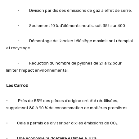
• Division par dix des émissions de gaz à effet de serre.
• Seulement 10 % d’éléments neufs, soit 35 t sur 400.
• Démontage de l’ancien télésiège maximisant réemploi
et recyclage.
• Réduction du nombre de pylônes de 21 à 12 pour
limiter l’impact environnemental.
Les Carroz
• Près de 85% des pièces d’origine ont été réutilisées,
supprimant 80 à 90 % de consommation de matières premières.
• Cela a permis de diviser par dix les émissions de CO₂.
• Une économie budgétaire estimée à 30 %,