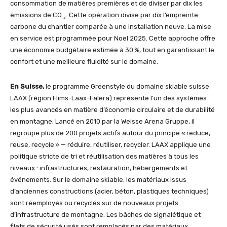
consommation de matières premières et de diviser par dix les
émissions de CO ₂. Cette opération divise par dix l’empreinte
carbone du chantier comparée à une installation neuve. La mise
en service est programmée pour Noël 2025. Cette approche offre
une économie budgétaire estimée à 30 %, tout en garantissant le
confort et une meilleure fluidité sur le domaine.
En Suisse,
le programme Greenstyle du domaine skiable suisse
LAAX (région Flims-Laax-Falera) représente l’un des systèmes
les plus avancés en matière d’économie circulaire et de durabilité
en montagne. Lancé en 2010 par la Weisse Arena Gruppe, il
regroupe plus de 200 projets actifs autour du principe « reduce,
reuse, recycle » — réduire, réutiliser, recycler. LAAX applique une
politique stricte de tri et réutilisation des matières à tous les
niveaux : infrastructures, restauration, hébergements et
événements. Sur le domaine skiable, les matériaux issus
d’anciennes constructions (acier, béton, plastiques techniques)
sont réemployés ou recyclés sur de nouveaux projets
d’infrastructure de montagne. Les bâches de signalétique et
filets de sécurité usés sont remplacés par des matériaux