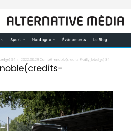
Sport
Montagne
Événements
Le Blog
belge)-34
2022.08.29 ComoGrenoble(credits-@billy_lebelge)-34
noble(credits-