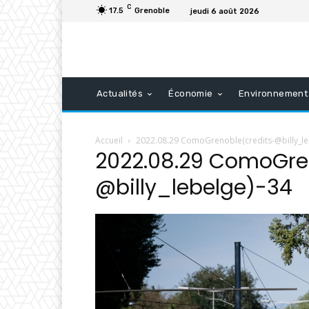
C
17.5
Grenoble
jeudi 6 août 2026
Actualités
Économie
Environnement
Accueil
2022.08.29 ComoGrenoble(credits-@billy_le
2022.08.29 ComoGre
@billy_lebelge)-34