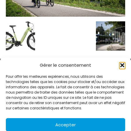
Gérer le consentement
Pour offrir les meilleures expériences, nous utilisons des
technologies telles que les cookies pour stocker et/ou accéder aux
informations des appareils. Le fait de consentir à ces technologies
Alternative Média est une agence de relations presse et de
nous permettra de traiter des données telles que le comportement
relations publiques basée à Grenoble. Depuis 1995, elle conçoit et
de navigation ou les ID uniques sur ce site. Le fait de ne pas
pilote des stratégies de visibilité en France et à l’international
consentir ou de retirer son consentement peut avoir un effet négatif
grâce à un réseau d’agences partenaires.
sur certaines caractéristiques et fonctions.
Contactez-nous :
info@alternativemedia.fr
Accepter