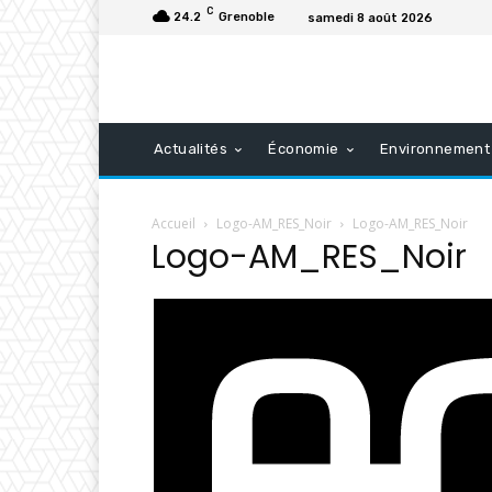
C
24.2
Grenoble
samedi 8 août 2026
Actualités
Économie
Environnement
Accueil
Logo-AM_RES_Noir
Logo-AM_RES_Noir
Logo-AM_RES_Noir