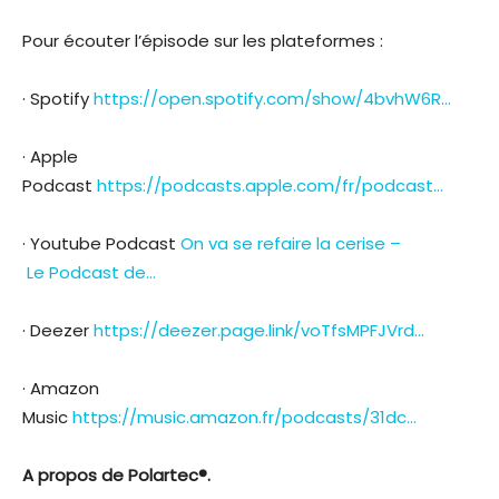
Pour écouter l’épisode sur les plateformes :
· ⁠Spotify⁠
https://open.spotify.com/show/4bvhW6R…
⁠· ⁠Apple
Podcast⁠
https://podcasts.apple.com/fr/podcast…
· ⁠Youtube Podcast⁠
On va se refaire la cerise –
Le Podcast de…
· ⁠Deezer⁠
https://deezer.page.link/voTfsMPFJVrd…
· ⁠Amazon
Music⁠
https://music.amazon.fr/podcasts/31dc…
A propos de Polartec®.