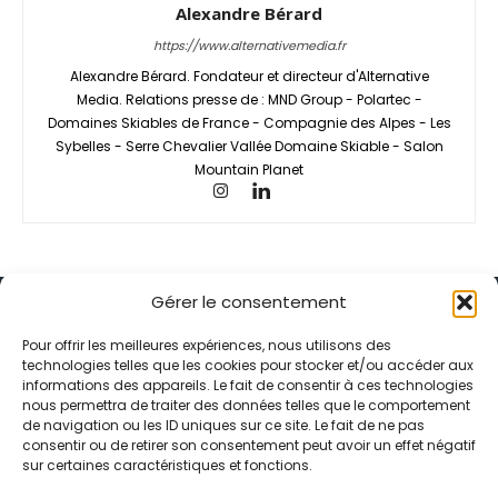
Alexandre Bérard
https://www.alternativemedia.fr
Alexandre Bérard. Fondateur et directeur d'Alternative
Media. Relations presse de : MND Group - Polartec -
Domaines Skiables de France - Compagnie des Alpes - Les
Sybelles - Serre Chevalier Vallée Domaine Skiable - Salon
Mountain Planet
Gérer le consentement
Pour offrir les meilleures expériences, nous utilisons des
technologies telles que les cookies pour stocker et/ou accéder aux
informations des appareils. Le fait de consentir à ces technologies
Alternative Média est une agence de relations presse et de
nous permettra de traiter des données telles que le comportement
relations publiques basée à Grenoble. Depuis 1995, elle conçoit et
de navigation ou les ID uniques sur ce site. Le fait de ne pas
pilote des stratégies de visibilité en France et à l’international
consentir ou de retirer son consentement peut avoir un effet négatif
grâce à un réseau d’agences partenaires.
sur certaines caractéristiques et fonctions.
Contactez-nous :
info@alternativemedia.fr