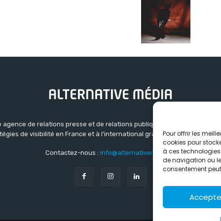
 agence de relations presse et de relations publiques basée à Grenoble.
Pour offrir les meil
atégies de visibilité en France et à l’international grâce à un réseau d’ag
cookies pour stocke
à ces technologies
Contactez-nous :
info@alternativemedia.fr
de navigation ou les
consentement peut a
Accepte