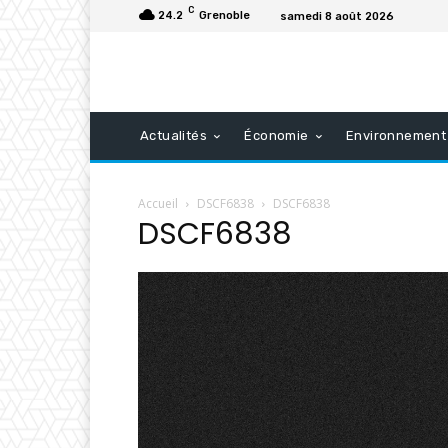
C
24.2
Grenoble
samedi 8 août 2026
Actualités
Économie
Environnement
Accueil
DSCF6838
DSCF6838
DSCF6838