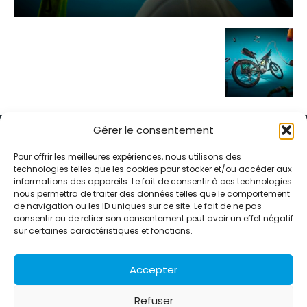
Gérer le consentement
Pour offrir les meilleures expériences, nous utilisons des
technologies telles que les cookies pour stocker et/ou accéder aux
informations des appareils. Le fait de consentir à ces technologies
Alternative Média est une agence de relations presse et de
nous permettra de traiter des données telles que le comportement
relations publiques basée à Grenoble. Depuis 1995, elle conçoit et
de navigation ou les ID uniques sur ce site. Le fait de ne pas
pilote des stratégies de visibilité en France et à l’international
consentir ou de retirer son consentement peut avoir un effet négatif
grâce à un réseau d’agences partenaires.
sur certaines caractéristiques et fonctions.
Contactez-nous :
info@alternativemedia.fr
Accepter
Refuser