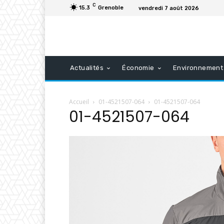
C
15.3
Grenoble
vendredi 7 août 2026
Actualités
Économie
Environnement
Accueil
01-4521507-064
01-4521507-064
01-4521507-064