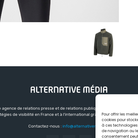
 agence de relations presse et de relations publiques basée à Grenoble.
Pour offrir les meil
atégies de visibilité en France et à l’international grâce à un réseau d’ag
cookies pour stocke
à ces technologies
Contactez-nous :
info@alternativemedia.fr
de navigation ou les
consentement peut a