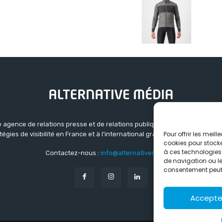
 agence de relations presse et de relations publiques basée à Grenoble.
Pour offrir les meil
atégies de visibilité en France et à l’international grâce à un réseau d’ag
cookies pour stocke
à ces technologies
Contactez-nous :
info@alternativemedia.fr
de navigation ou les
consentement peut a
Accepte