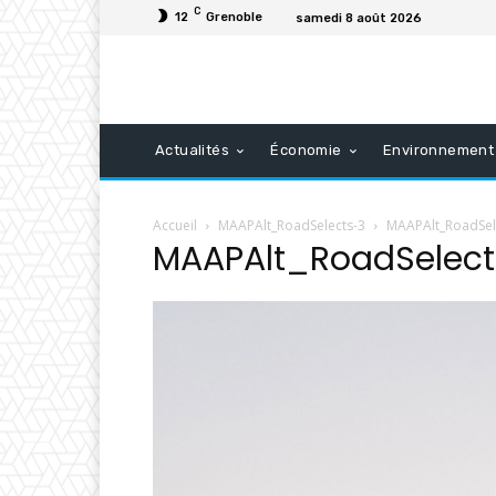
C
12
Grenoble
samedi 8 août 2026
Actualités
Économie
Environnement
Accueil
MAAPAlt_RoadSelects-3
MAAPAlt_RoadSel
MAAPAlt_RoadSelect