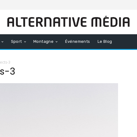
Sport
Montagne
Événements
Le Blog
ects-3
s-3