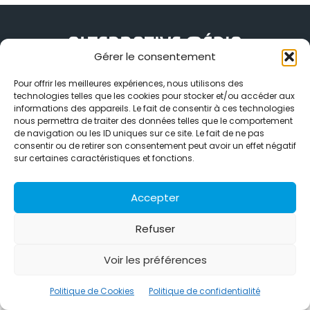
Gérer le consentement
Alternative Média est une agence de relations presse et de
Pour offrir les meilleures expériences, nous utilisons des
relations publiques basée à Grenoble. Depuis 1995, elle conçoit et
technologies telles que les cookies pour stocker et/ou accéder aux
pilote des stratégies de visibilité en France et à l’international
informations des appareils. Le fait de consentir à ces technologies
grâce à un réseau d’agences partenaires.
nous permettra de traiter des données telles que le comportement
de navigation ou les ID uniques sur ce site. Le fait de ne pas
Contactez-nous :
info@alternativemedia.fr
consentir ou de retirer son consentement peut avoir un effet négatif
sur certaines caractéristiques et fonctions.
Accepter
Refuser
© Copyright - Alternative Média
2026
Clients
Contact
International
Références
Voir les préférences
Politique de confidentialité
Politique de Cookies
Politique de Cookies
Politique de confidentialité