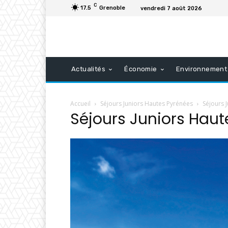
C
17.5
Grenoble
vendredi 7 août 2026
Actualités
Économie
Environnement
Accueil
Séjours Juniors Hautes Pyrénées
Séjours 
Séjours Juniors Haut