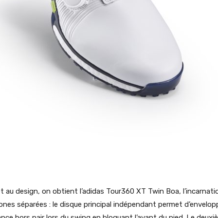
t au design, on obtient l’adidas Tour360 XT Twin Boa, l’incarnat
ones séparées : le disque principal indépendant permet d’envelopp
ce hors pair lors du swing en bloquant l’avant du pied. Le deuxi