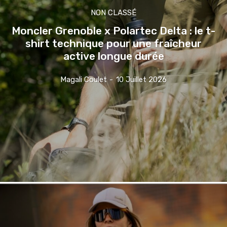
NON CLASSÉ
Moncler Grenoble x Polartec Delta : le t-
shirt technique pour une fraîcheur
active longue durée
Magali Coulet
-
10 Juillet 2026