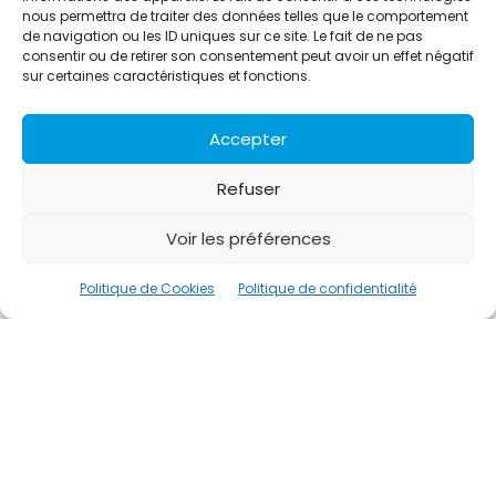
nous permettra de traiter des données telles que le comportement
NON CLASSÉ
de navigation ou les ID uniques sur ce site. Le fait de ne pas
Quand la mobilité durable rend le tourisme
consentir ou de retirer son consentement peut avoir un effet négatif
plus attractif
sur certaines caractéristiques et fonctions.
Alexandre Bérard
-
25 Novembre 2024
Accepter
Refuser
Voir les préférences
Politique de Cookies
Politique de confidentialité
NON CLASSÉ
Les domaines skiables de Savoie
augmentent leur soutien au Comité de Ski
de Savoie pour un montant de 5,1 millions