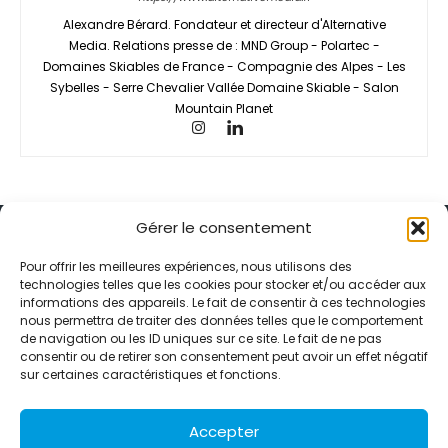
Alexandre Bérard. Fondateur et directeur d'Alternative
Media. Relations presse de : MND Group - Polartec -
Domaines Skiables de France - Compagnie des Alpes - Les
Sybelles - Serre Chevalier Vallée Domaine Skiable - Salon
Mountain Planet
Gérer le consentement
Pour offrir les meilleures expériences, nous utilisons des
technologies telles que les cookies pour stocker et/ou accéder aux
informations des appareils. Le fait de consentir à ces technologies
Alternative Média est une agence de relations presse et de
nous permettra de traiter des données telles que le comportement
relations publiques basée à Grenoble. Depuis 1995, elle conçoit et
de navigation ou les ID uniques sur ce site. Le fait de ne pas
pilote des stratégies de visibilité en France et à l’international
consentir ou de retirer son consentement peut avoir un effet négatif
grâce à un réseau d’agences partenaires.
sur certaines caractéristiques et fonctions.
Contactez-nous :
info@alternativemedia.fr
Accepter