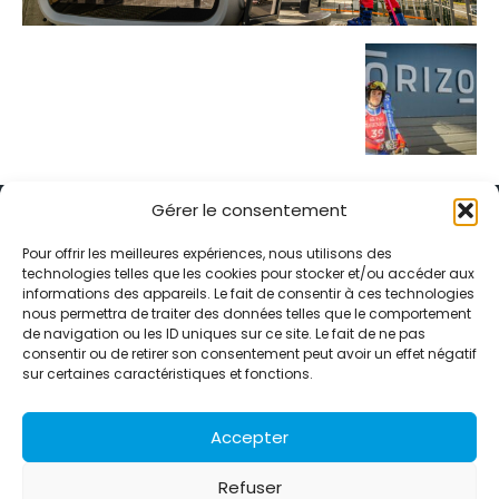
Gérer le consentement
Pour offrir les meilleures expériences, nous utilisons des
technologies telles que les cookies pour stocker et/ou accéder aux
informations des appareils. Le fait de consentir à ces technologies
Alternative Média est une agence de relations presse et de
nous permettra de traiter des données telles que le comportement
relations publiques basée à Grenoble. Depuis 1995, elle conçoit et
de navigation ou les ID uniques sur ce site. Le fait de ne pas
pilote des stratégies de visibilité en France et à l’international
consentir ou de retirer son consentement peut avoir un effet négatif
grâce à un réseau d’agences partenaires.
sur certaines caractéristiques et fonctions.
Contactez-nous :
info@alternativemedia.fr
Accepter
Refuser