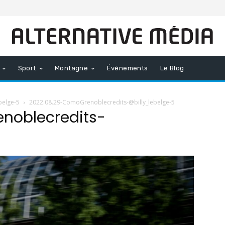
Sport
Montagne
Événements
Le Blog
belge-5
2022.08.29-ComoGrenoblecredits-@billy_lebelge-5
noblecredits-