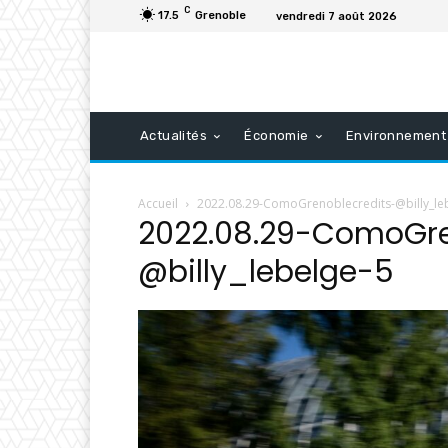
C
17.5
Grenoble
vendredi 7 août 2026
Actualités
Économie
Environnement
Accueil
2022.08.29-ComoGrenoblecredits-@billy_le
2022.08.29-ComoGre
@billy_lebelge-5