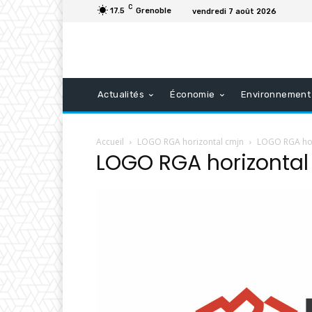
C
17.5
Grenoble
vendredi 7 août 2026
Actualités
Économie
Environnement
Accueil
LOGO RGA horizontal cmjn
LOGO RGA hor
LOGO RGA horizontal