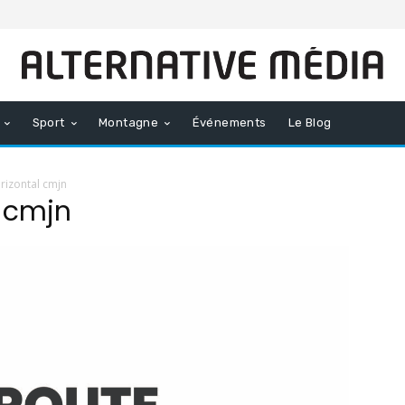
Sport
Montagne
Événements
Le Blog
izontal cmjn
 cmjn