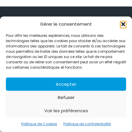
Gérer le consentement
Pour offrir les meilleures expériences, nous utilisons des
Alternative Média est une agence de relations presse et de
technologies telles que les cookies pour stocker et/ou accéder aux
relations publiques basée à Grenoble. Depuis 1995, elle conçoit et
informations des appareils. Le fait de consentir à ces technologies
pilote des stratégies de visibilité en France et à l’international
nous permettra de traiter des données telles que le comportement
grâce à un réseau d’agences partenaires.
de navigation ou les ID uniques sur ce site. Le fait de ne pas
consentir ou de retirer son consentement peut avoir un effet négatif
Contactez-nous :
info@alternativemedia.fr
sur certaines caractéristiques et fonctions.
Accepter
Refuser
© Copyright - Alternative Média
2026
Voir les préférences
Clients
Contact
International
Références
Politique de confidentialité
Politique de Cookies
Politique de Cookies
Politique de confidentialité