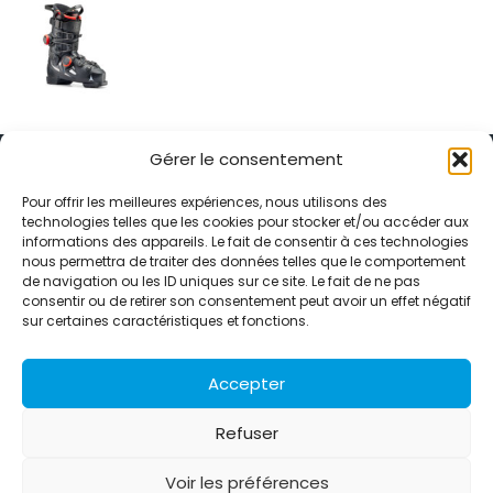
Gérer le consentement
Pour offrir les meilleures expériences, nous utilisons des
technologies telles que les cookies pour stocker et/ou accéder aux
informations des appareils. Le fait de consentir à ces technologies
Alternative Média est une agence de relations presse et de
nous permettra de traiter des données telles que le comportement
relations publiques basée à Grenoble. Depuis 1995, elle conçoit et
de navigation ou les ID uniques sur ce site. Le fait de ne pas
pilote des stratégies de visibilité en France et à l’international
consentir ou de retirer son consentement peut avoir un effet négatif
grâce à un réseau d’agences partenaires.
sur certaines caractéristiques et fonctions.
Contactez-nous :
info@alternativemedia.fr
Accepter
Refuser
Voir les préférences