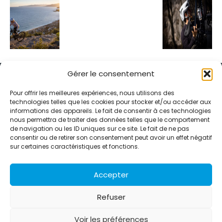
Gérer le consentement
Pour offrir les meilleures expériences, nous utilisons des
technologies telles que les cookies pour stocker et/ou accéder aux
informations des appareils. Le fait de consentir à ces technologies
Alternative Média est une agence de relations presse et de
nous permettra de traiter des données telles que le comportement
relations publiques basée à Grenoble. Depuis 1995, elle conçoit et
de navigation ou les ID uniques sur ce site. Le fait de ne pas
pilote des stratégies de visibilité en France et à l’international
consentir ou de retirer son consentement peut avoir un effet négatif
grâce à un réseau d’agences partenaires.
sur certaines caractéristiques et fonctions.
Contactez-nous :
info@alternativemedia.fr
Accepter
Refuser
Voir les préférences