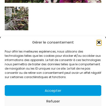
Gérer le consentement
Pour offrir les meilleures expériences, nous utilisons des
technologies telles que les cookies pour stocker et/ou accéder aux
informations des appareils. Le fait de consentir à ces technologies
Alternative Média est une agence de relations presse et de
nous permettra de traiter des données telles que le comportement
relations publiques basée à Grenoble. Depuis 1995, elle conçoit et
de navigation ou les ID uniques sur ce site. Le fait de ne pas
pilote des stratégies de visibilité en France et à l’international
consentir ou de retirer son consentement peut avoir un effet négatif
grâce à un réseau d’agences partenaires.
sur certaines caractéristiques et fonctions.
Contactez-nous :
info@alternativemedia.fr
Accepter
Refuser