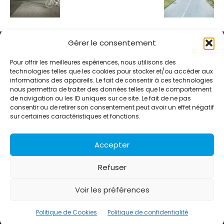
Gérer le consentement
Pour offrir les meilleures expériences, nous utilisons des
technologies telles que les cookies pour stocker et/ou accéder aux
informations des appareils. Le fait de consentir à ces technologies
Alternative Média est une agence de relations presse et de
nous permettra de traiter des données telles que le comportement
relations publiques basée à Grenoble. Depuis 1995, elle conçoit et
de navigation ou les ID uniques sur ce site. Le fait de ne pas
pilote des stratégies de visibilité en France et à l’international
consentir ou de retirer son consentement peut avoir un effet négatif
grâce à un réseau d’agences partenaires.
sur certaines caractéristiques et fonctions.
Contactez-nous :
info@alternativemedia.fr
Accepter
Refuser
Voir les préférences
© Copyright - Alternative Média
2026
Clients
Contact
International
Références
Politique de Cookies
Politique de confidentialité
Politique de confidentialité
Politique de Cookies