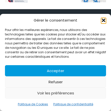
Gérer le consentement
Pour offrir les meilleures expériences, nous utilisons des
technologies telles que les cookies pour stocker et/ou accéder aux
Alternative Média est une agence de relations presse et de
informations des appareils. Le fait de consentir à ces technologies
relations publiques basée à Grenoble. Depuis 1995, elle conçoit et
nous permettra de traiter des données telles que le comportement
pilote des stratégies de visibilité en France et à l’international
de navigation ou les ID uniques sur ce site. Le fait de ne pas
grâce à un réseau d’agences partenaires.
consentir ou de retirer son consentement peut avoir un effet négatif
sur certaines caractéristiques et fonctions.
Contactez-nous :
info@alternativemedia.fr
Accepter
Refuser
© Copyright - Alternative Média
2026
Voir les préférences
Clients
Contact
International
Références
Politique de confidentialité
Politique de Cookies
Politique de Cookies
Politique de confidentialité