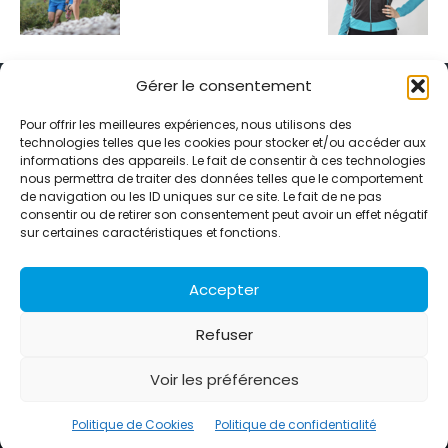
Gérer le consentement
Pour offrir les meilleures expériences, nous utilisons des
technologies telles que les cookies pour stocker et/ou accéder aux
informations des appareils. Le fait de consentir à ces technologies
Alternative Média est une agence de relations presse et de
nous permettra de traiter des données telles que le comportement
relations publiques basée à Grenoble. Depuis 1995, elle conçoit et
de navigation ou les ID uniques sur ce site. Le fait de ne pas
pilote des stratégies de visibilité en France et à l’international
consentir ou de retirer son consentement peut avoir un effet négatif
grâce à un réseau d’agences partenaires.
sur certaines caractéristiques et fonctions.
Contactez-nous :
info@alternativemedia.fr
Accepter
Refuser
Voir les préférences
© Copyright - Alternative Média
2026
Clients
Contact
International
Références
Politique de Cookies
Politique de confidentialité
Politique de confidentialité
Politique de Cookies