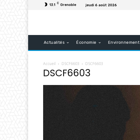
C
13.1
Grenoble
jeudi 6 août 2026
Actualités
Économie
Environnement
Accueil
DSCF6603
DSCF6603
DSCF6603