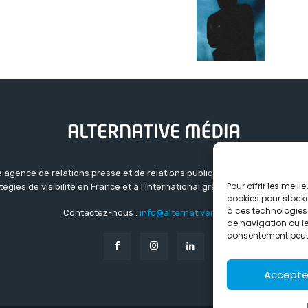
 agence de relations presse et de relations publiques basée à Grenoble.
Pour offrir les meil
atégies de visibilité en France et à l’international grâce à un réseau d’ag
cookies pour stocke
à ces technologies
Contactez-nous :
info@alternativemedia.fr
de navigation ou les
consentement peut a
Accepte