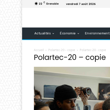
C
22
Grenoble
vendredi 7 août 2026
Actualités
Économie
Environnement
Accueil
Polartec-20 – copie
Polartec-20 - copie
Polartec-20 – copie