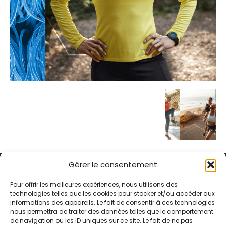
Gérer le consentement
Pour offrir les meilleures expériences, nous utilisons des
technologies telles que les cookies pour stocker et/ou accéder aux
informations des appareils. Le fait de consentir à ces technologies
Alternative Média est une agence de relations presse et de
nous permettra de traiter des données telles que le comportement
relations publiques basée à Grenoble. Depuis 1995, elle conçoit et
de navigation ou les ID uniques sur ce site. Le fait de ne pas
pilote des stratégies de visibilité en France et à l’international