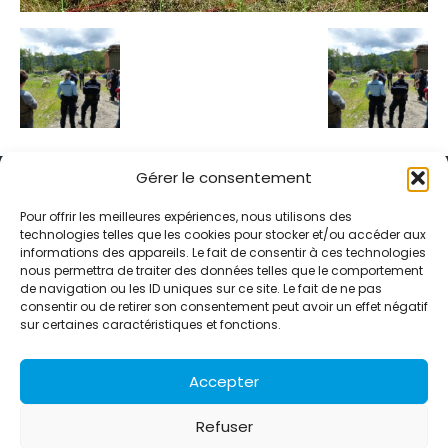
Gérer le consentement
Pour offrir les meilleures expériences, nous utilisons des
technologies telles que les cookies pour stocker et/ou accéder aux
informations des appareils. Le fait de consentir à ces technologies
Alternative Média est une agence de relations presse et de
nous permettra de traiter des données telles que le comportement
relations publiques basée à Grenoble. Depuis 1995, elle conçoit et
de navigation ou les ID uniques sur ce site. Le fait de ne pas
pilote des stratégies de visibilité en France et à l’international
consentir ou de retirer son consentement peut avoir un effet négatif
grâce à un réseau d’agences partenaires.
sur certaines caractéristiques et fonctions.
Contactez-nous :
info@alternativemedia.fr
Accepter
Refuser