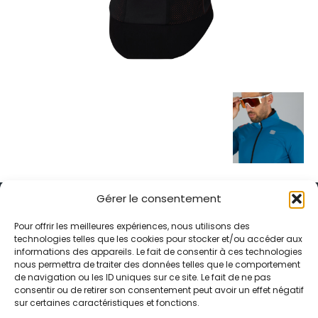
Gérer le consentement
Pour offrir les meilleures expériences, nous utilisons des
technologies telles que les cookies pour stocker et/ou accéder aux
informations des appareils. Le fait de consentir à ces technologies
Alternative Média est une agence de relations presse et de
nous permettra de traiter des données telles que le comportement
relations publiques basée à Grenoble. Depuis 1995, elle conçoit et
de navigation ou les ID uniques sur ce site. Le fait de ne pas
pilote des stratégies de visibilité en France et à l’international
consentir ou de retirer son consentement peut avoir un effet négatif
grâce à un réseau d’agences partenaires.
sur certaines caractéristiques et fonctions.