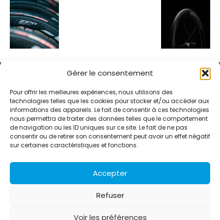
Gérer le consentement
Pour offrir les meilleures expériences, nous utilisons des
technologies telles que les cookies pour stocker et/ou accéder aux
informations des appareils. Le fait de consentir à ces technologies
Alternative Média est une agence de relations presse et de
nous permettra de traiter des données telles que le comportement
relations publiques basée à Grenoble. Depuis 1995, elle conçoit et
de navigation ou les ID uniques sur ce site. Le fait de ne pas
pilote des stratégies de visibilité en France et à l’international
consentir ou de retirer son consentement peut avoir un effet négatif
grâce à un réseau d’agences partenaires.
sur certaines caractéristiques et fonctions.
Contactez-nous :
info@alternativemedia.fr
Accepter
Refuser
Voir les préférences