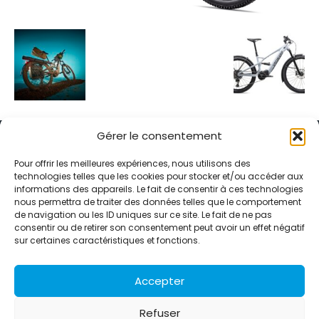
Gérer le consentement
Pour offrir les meilleures expériences, nous utilisons des
technologies telles que les cookies pour stocker et/ou accéder aux
informations des appareils. Le fait de consentir à ces technologies
Alternative Média est une agence de relations presse et de
nous permettra de traiter des données telles que le comportement
relations publiques basée à Grenoble. Depuis 1995, elle conçoit et
de navigation ou les ID uniques sur ce site. Le fait de ne pas
pilote des stratégies de visibilité en France et à l’international
consentir ou de retirer son consentement peut avoir un effet négatif
grâce à un réseau d’agences partenaires.
sur certaines caractéristiques et fonctions.
Contactez-nous :
info@alternativemedia.fr
Accepter
Refuser