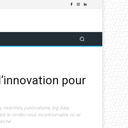
innovation pour
obilités, pastoralisme, big data,
est le rendez-vous incontournable où se
arché.