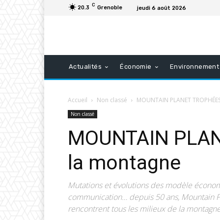
C
20.3
Grenoble
jeudi 6 août 2026
Actualités
Économie
Environnement
Accueil
Non classé
MOUNTAIN PLANET TROPHÉES : 
Non classé
MOUNTAIN PLANE
la montagne
Mutations et évolutions des modèle économi
communication… depuis 50 ans, Mountain Pla
rencontrent tous les milieux de la montagne