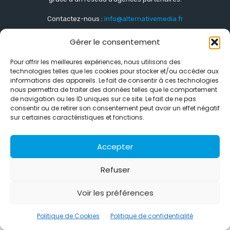
Contactez-nous :
info@alternativemedia.fr
Gérer le consentement
Pour offrir les meilleures expériences, nous utilisons des
technologies telles que les cookies pour stocker et/ou accéder aux
informations des appareils. Le fait de consentir à ces technologies
© Copyright - Alternative Média
2026
nous permettra de traiter des données telles que le comportement
de navigation ou les ID uniques sur ce site. Le fait de ne pas
Clients
Contact
International
Références
Politique de confidentialité
Politique de Cookies
consentir ou de retirer son consentement peut avoir un effet négatif
sur certaines caractéristiques et fonctions.
Accepter
Refuser
Voir les préférences
Politique de Cookies
Politique de confidentialité