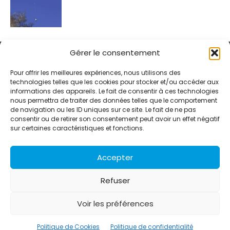
Gérer le consentement
Pour offrir les meilleures expériences, nous utilisons des
technologies telles que les cookies pour stocker et/ou accéder aux
informations des appareils. Le fait de consentir à ces technologies
Alternative Média est une agence de relations presse et de
nous permettra de traiter des données telles que le comportement
relations publiques basée à Grenoble. Depuis 1995, elle conçoit et
de navigation ou les ID uniques sur ce site. Le fait de ne pas
pilote des stratégies de visibilité en France et à l’international
consentir ou de retirer son consentement peut avoir un effet négatif
grâce à un réseau d’agences partenaires.
sur certaines caractéristiques et fonctions.
Contactez-nous :
info@alternativemedia.fr
Accepter
Refuser
Voir les préférences
© Copyright - Alternative Média
2026
Clients
Contact
International
Références
Politique de Cookies
Politique de confidentialité