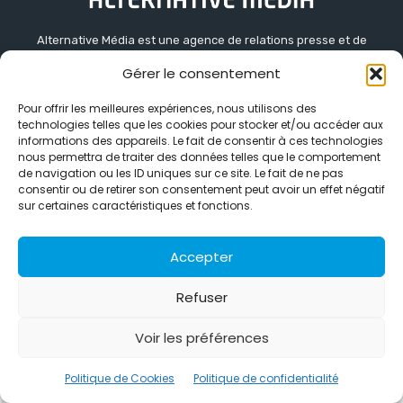
Alternative Média est une agence de relations presse et de
relations publiques basée à Grenoble. Depuis 1995, elle conçoit et
Gérer le consentement
pilote des stratégies de visibilité en France et à l’international
grâce à un réseau d’agences partenaires.
Pour offrir les meilleures expériences, nous utilisons des
technologies telles que les cookies pour stocker et/ou accéder aux
Contactez-nous :
info@alternativemedia.fr
informations des appareils. Le fait de consentir à ces technologies
nous permettra de traiter des données telles que le comportement
de navigation ou les ID uniques sur ce site. Le fait de ne pas
consentir ou de retirer son consentement peut avoir un effet négatif
sur certaines caractéristiques et fonctions.
© Copyright - Alternative Média
2026
Accepter
Clients
Contact
International
Références
Politique de confidentialité
Politique de Cookies
Refuser
Voir les préférences
Politique de Cookies
Politique de confidentialité