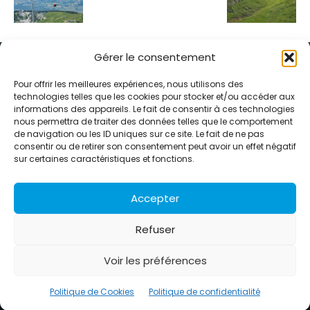
Gérer le consentement
Pour offrir les meilleures expériences, nous utilisons des
technologies telles que les cookies pour stocker et/ou accéder aux
informations des appareils. Le fait de consentir à ces technologies
Alternative Média est une agence de relations presse et de
nous permettra de traiter des données telles que le comportement
relations publiques basée à Grenoble. Depuis 1995, elle conçoit et
de navigation ou les ID uniques sur ce site. Le fait de ne pas
pilote des stratégies de visibilité en France et à l’international
consentir ou de retirer son consentement peut avoir un effet négatif
grâce à un réseau d’agences partenaires.
sur certaines caractéristiques et fonctions.
Contactez-nous :
info@alternativemedia.fr
Accepter
Refuser
Voir les préférences
© Copyright - Alternative Média
2026
Clients
Contact
International
Références
Politique de Cookies
Politique de confidentialité
Politique de confidentialité
Politique de Cookies