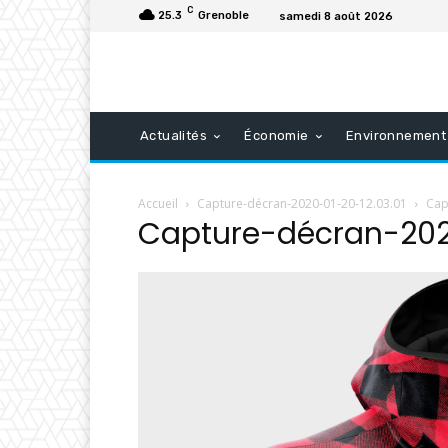
C
25.3
Grenoble
samedi 8 août 2026
Actualités
Économie
Environnement
Accueil
Capture-décran-2020-01-20-12.03.01
Cap
Capture-décran-202