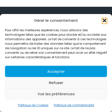
Gérer le consentement
Pour offrir les meilleures expériences, nous utilisons des
Alternative Média est une agence de relations presse et de
technologies telles que les cookies pour stocker et/ou accéder aux
relations publiques basée à Grenoble. Depuis 1995, elle conçoit et
informations des appareils. Le fait de consentir à ces technologies
pilote des stratégies de visibilité en France et à l’international
nous permettra de traiter des données telles que le comportement
grâce à un réseau d’agences partenaires.
de navigation ou les ID uniques sur ce site. Le fait de ne pas
consentir ou de retirer son consentement peut avoir un effet négatif
Contactez-nous :
info@alternativemedia.fr
sur certaines caractéristiques et fonctions.
Accepter
Refuser
© Copyright - Alternative Média
2026
Voir les préférences
Clients
Contact
International
Références
Politique de confidentialité
Politique de Cookies
Politique de Cookies
Politique de confidentialité