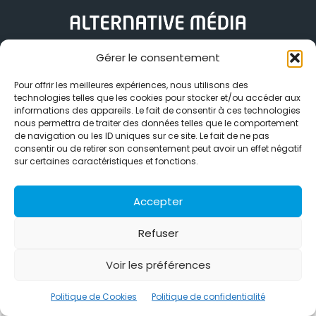
Alternative Média est une agence de relations presse et de
Gérer le consentement
relations publiques basée à Grenoble. Depuis 1995, elle conçoit et
pilote des stratégies de visibilité en France et à l’international
Pour offrir les meilleures expériences, nous utilisons des
grâce à un réseau d’agences partenaires.
technologies telles que les cookies pour stocker et/ou accéder aux
informations des appareils. Le fait de consentir à ces technologies
nous permettra de traiter des données telles que le comportement
Contactez-nous :
info@alternativemedia.fr
de navigation ou les ID uniques sur ce site. Le fait de ne pas
consentir ou de retirer son consentement peut avoir un effet négatif
sur certaines caractéristiques et fonctions.
Accepter
© Copyright - Alternative Média
2026
Refuser
Clients
Contact
International
Références
Politique de confidentialité
Politique de Cookies
Voir les préférences
Politique de Cookies
Politique de confidentialité