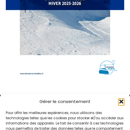
Gérer le consentement
Pour offrir les meilleures expériences, nous utilisons des
technologies telles que les cookies pour stocker et/ou accéder aux
informations des appareils. Le fait de consentir à ces technologies
Alternative Média est une agence de relations presse et de
nous permettra de traiter des données telles que le comportement
relations publiques basée à Grenoble. Depuis 1995, elle conçoit et